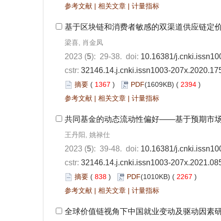
参考文献
|
相关文章
|
计量指标
基于区块链和消费者敏感的双渠道供应链定
梁喜, 肖金凤
2023 (
5
): 29-38. doi:
10.16381/j.cnki.issn1
cstr:
32146.14.j.cnki.issn1003-207x.2020.17
摘要
(
1367
)
PDF
(1609KB) (
2394
)
参考文献
|
相关文章
|
计量指标
共同基金的动态流动性偏好——基于预期市
王丹阳, 姚禄仕
2023 (
5
): 39-48. doi:
10.16381/j.cnki.issn1
cstr:
32146.14.j.cnki.issn1003-207x.2021.08
摘要
(
838
)
PDF
(1010KB) (
2267
)
参考文献
|
相关文章
|
计量指标
全球价值链视角下中国就业变动及驱动因素