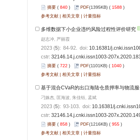
摘要
(
840
)
PDF
(1395KB) (
1588
)
参考文献
|
相关文章
|
计量指标
多维数据下小企业违约风险过程性评价研究
赵志冲, 严丽霞
2023 (
5
): 84-92. doi:
10.16381/j.cnki.issn1
cstr:
32146.14.j.cnki.issn1003-207x.2020.18
摘要
(
722
)
PDF
(1101KB) (
1040
)
参考文献
|
相关文章
|
计量指标
基于混合CVaR的出口海陆仓质押率与物流
刁姝杰, 匡海波, 朱佳钰, 孟斌
2023 (
5
): 93-103. doi:
10.16381/j.cnki.issn
cstr:
32146.14.j.cnki.issn1003-207x.2020.14
摘要
(
858
)
PDF
(1216KB) (
955
)
参考文献
|
相关文章
|
计量指标