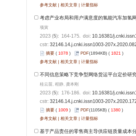
参考文献
|
相关文章
|
计量指标
考虑产业布局和用户满意度的氢能汽车加氢
项寅
2023 (
5
): 164-175. doi:
10.16381/j.cnki.iss
cstr:
32146.14.j.cnki.issn1003-207x.2020.08
摘要
(
1078
)
PDF
(1894KB) (
1821
)
参考文献
|
相关文章
|
计量指标
不同信息策略下竞争型网络货运平台定价研
桂云苗, 程静, 龚本刚
2023 (
5
): 176-186. doi:
10.16381/j.cnki.iss
cstr:
32146.14.j.cnki.issn1003-207x.2020.17
摘要
(
1009
)
PDF
(1105KB) (
1380
)
参考文献
|
相关文章
|
计量指标
基于产品责任的零售商主导供应链质量成本