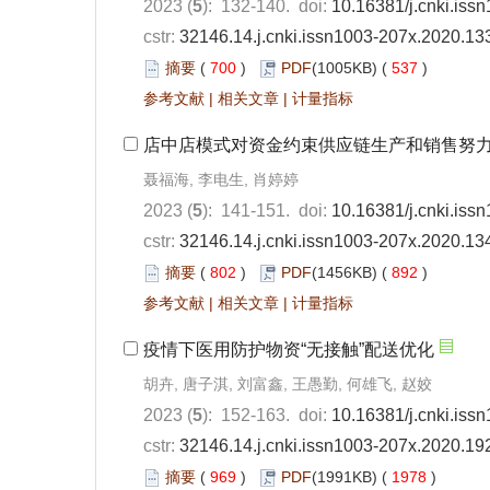
2023 (
5
): 132-140. doi:
10.16381/j.cnki.iss
cstr:
32146.14.j.cnki.issn1003-207x.2020.13
摘要
(
700
)
PDF
(1005KB) (
537
)
参考文献
|
相关文章
|
计量指标
店中店模式对资金约束供应链生产和销售努
聂福海, 李电生, 肖婷婷
2023 (
5
): 141-151. doi:
10.16381/j.cnki.iss
cstr:
32146.14.j.cnki.issn1003-207x.2020.13
摘要
(
802
)
PDF
(1456KB) (
892
)
参考文献
|
相关文章
|
计量指标
疫情下医用防护物资“无接触”配送优化
胡卉, 唐子淇, 刘富鑫, 王愚勤, 何雄飞, 赵姣
2023 (
5
): 152-163. doi:
10.16381/j.cnki.iss
cstr:
32146.14.j.cnki.issn1003-207x.2020.19
摘要
(
969
)
PDF
(1991KB) (
1978
)