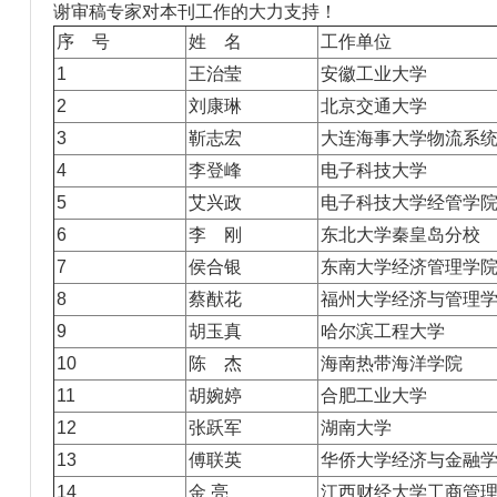
谢审稿专家对本刊工作的大力支持！
序 号
姓 名
工作单位
1
王治莹
安徽工业大学
2
刘康琳
北京交通大学
3
靳志宏
大连海事大学物流系
4
李登峰
电子科技大学
5
艾兴政
电子科技大学经管学
6
李 刚
东北大学秦皇岛分校
7
侯合银
东南大学经济管理学
8
蔡猷花
福州大学经济与管理
9
胡玉真
哈尔滨工程大学
10
陈 杰
海南热带海洋学院
11
胡婉婷
合肥工业大学
12
张跃军
湖南大学
13
傅联英
华侨大学经济与金融
14
金 亮
江西财经大学工商管