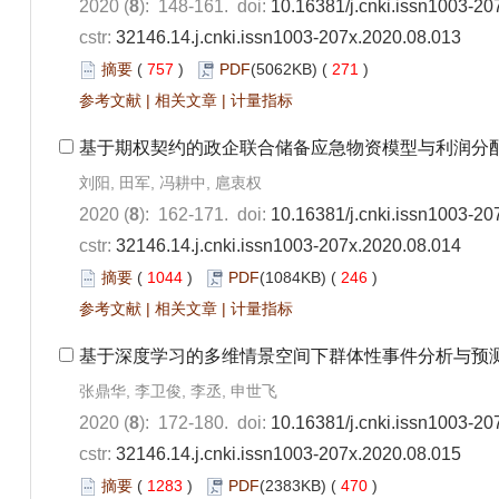
2020 (
8
): 148-161. doi:
10.16381/j.cnki.issn1003-20
cstr:
32146.14.j.cnki.issn1003-207x.2020.08.013
摘要
(
757
)
PDF
(5062KB) (
271
)
参考文献
|
相关文章
|
计量指标
基于期权契约的政企联合储备应急物资模型与利润分
刘阳, 田军, 冯耕中, 扈衷权
2020 (
8
): 162-171. doi:
10.16381/j.cnki.issn1003-20
cstr:
32146.14.j.cnki.issn1003-207x.2020.08.014
摘要
(
1044
)
PDF
(1084KB) (
246
)
参考文献
|
相关文章
|
计量指标
基于深度学习的多维情景空间下群体性事件分析与预
张鼎华, 李卫俊, 李丞, 申世飞
2020 (
8
): 172-180. doi:
10.16381/j.cnki.issn1003-20
cstr:
32146.14.j.cnki.issn1003-207x.2020.08.015
摘要
(
1283
)
PDF
(2383KB) (
470
)