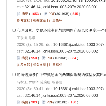
2020 (
8
): 1-14. doi:
10.16381/j.cnki.issn1003-207x.
cstr:
32146.14.j.cnki.issn1003-207x.2020.08.001
摘要
(
1053
)
PDF
(3019KB) (
545
)
参考文献
|
相关文章
|
计量指标
心理因素、交易环境变化与结构性产品风险测度:一个
王宗润, 陈曦
2020 (
8
): 15-29. doi:
10.16381/j.cnki.issn1003-207x
cstr:
32146.14.j.cnki.issn1003-207x.2020.08.002
摘要
(
950
)
PDF
(1623KB) (
584
)
参考文献
|
相关文章
|
计量指标
逆向选择条件下带奖惩金的两期保险契约模型及其Par
马本江, 尹鹏华, 陈晓红, 徐赛雪
2020 (
8
): 30-41. doi:
10.16381/j.cnki.issn1003-207x
cstr:
32146.14.j.cnki.issn1003-207x.2020.08.003
摘要
(
903
)
PDF
(2281KB) (
150
)