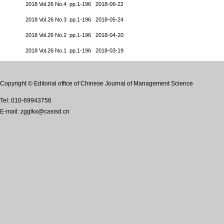
2018 Vol.26 No.4 pp.1-196 2018-06-22
2018 Vol.26 No.3 pp.1-196 2018-05-24
2018 Vol.26 No.2 pp.1-196 2018-04-20
2018 Vol.26 No.1 pp.1-196 2018-03-19
Copyright © Editorial office of Chinese Journal of Management Science
Tel: 010-69943756
E-mail: zgglkx@casisd.cn