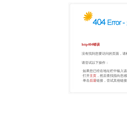
http404错误
没有找到您要访问的页面，请检
请尝试以下操作：
·如果您已经在地址栏中输入
·打开
主页
，然后查找指向您感
·单击
后退
链接，尝试其他链接