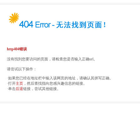
http404错误
没有找到您要访问的页面，请检查您是否输入正确url。
请尝试以下操作：
·如果您已经在地址栏中输入该网页的地址，请确认其拼写正确。
·打开
主页
，然后查找指向您感兴趣信息的链接。
·单击
后退
链接，尝试其他链接。