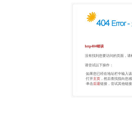
http404错误
没有找到您要访问的页面，请检
请尝试以下操作：
·如果您已经在地址栏中输入
·打开
主页
，然后查找指向您感
·单击
后退
链接，尝试其他链接