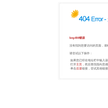
http404错误
没有找到您要访问的页面，请检
请尝试以下操作：
·如果您已经在地址栏中输入
·打开
主页
，然后查找指向您感
·单击
后退
链接，尝试其他链接