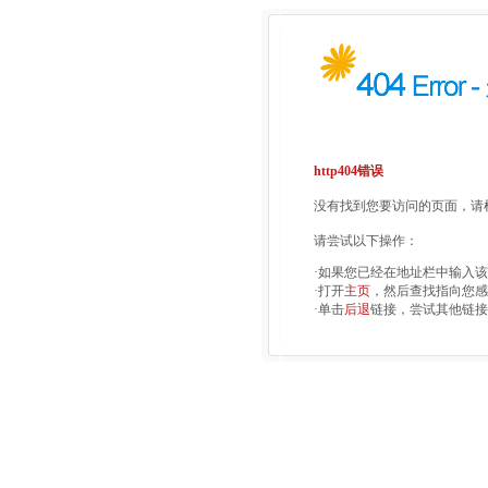
http404错误
没有找到您要访问的页面，请检
请尝试以下操作：
·如果您已经在地址栏中输入
·打开
主页
，然后查找指向您感
·单击
后退
链接，尝试其他链接