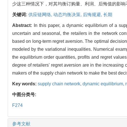
少这三种情况下，对其均衡订购量、利润、后悔值的影响
关键词:
供应链网络,
动态均衡决策,
后悔规避,
长期
Abstract:
In this paper, a dynamic equilibrium of a su
uncertain and seasonal, the retailers in the network con
based on long-term regret aversion. The optimal decision
modeled by the variational inequalities. Numerical example
the equilibrium order quantities, profits and regret value
degree of retailers' regret aversion are in the increasi
makers of the supply chain network to make the best deci
Key words:
supply chain network,
dynamic equilibrium,
中图分类号:
F274
参考文献