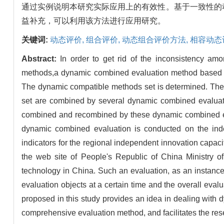
通过实例说明本研究实际应用上的有效性。基于一致性的
益补充，可以利用该方法进行应用研究。
关键词:
动态评价,
组合评价,
动态组合评价方法,
相容动态
Abstract:
In order to get rid of the inconsistency a
methods,a dynamic combined evaluation method based on
The dynamic compatible methods set is determined. The 
set are combined by several dynamic combined evaluatio
combined and recombined by these dynamic combined eval
dynamic combined evaluation is conducted on the indep
indicators for the regional independent innovation capa
the web site of People's Republic of China Ministry o
technology in China. Such an evaluation, as an instance, 
evaluation objects at a certain time and the overall eval
proposed in this study provides an idea in dealing with
comprehensive evaluation method, and facilitates the rese