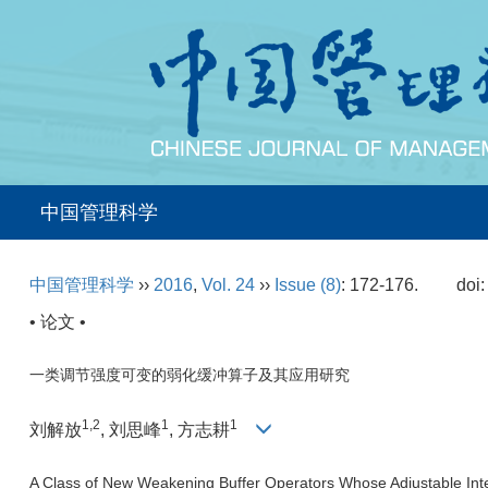
中国管理科学
中国管理科学
››
2016
,
Vol. 24
››
Issue (8)
: 172-176.
doi
• 论文 •
一类调节强度可变的弱化缓冲算子及其应用研究
1,2
1
1
刘解放
, 刘思峰
, 方志耕
A Class of New Weakening Buffer Operators Whose Adjustable Int