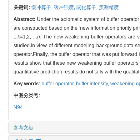
关键词:
缓冲算子,
缓冲强度,
弱化算子,
预测精度
Abstract:
Under the axiomatic system of buffer operato
are constructed based on the ‘new information priority pr
1,
k
=1,2,…,
n
. The new weakening buffer operators are ver
studied.In view of different modeling background,data se
operator.Finally, the buffer operator that was put forwa
results show that these new weakening buffer operators 
quantitative prediction results do not tally with the qualita
Key words:
buffer operator,
buffer intensity,
weakening op
中图分类号:
N94
参考文献