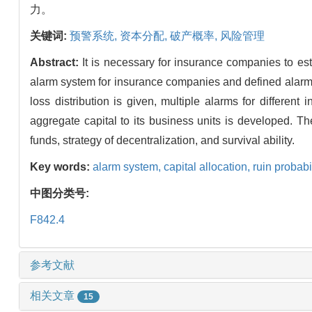
力。
关键词:
预警系统,
资本分配,
破产概率,
风险管理
Abstract:
It is necessary for insurance companies to es
alarm system for insurance companies and defined alarm t
loss distribution is given, multiple alarms for different 
aggregate capital to its business units is developed. Th
funds, strategy of decentralization, and survival ability.
Key words:
alarm system,
capital allocation,
ruin probabi
中图分类号:
F842.4
参考文献
相关文章
15