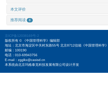
本文评价
推荐阅读
0
京ICP备12038169号-2
版权所有 © 《中国管理科学》编辑部
地址：北京市海淀区中关村东路55号 北京8712信箱《中国管理科
邮编：100190
电话：010-69943756
E-mail：zgglkx@casisd.cn
本系统由北京玛格泰克科技发展有限公司设计开发