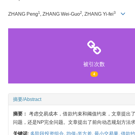
1
2
3
ZHANG Peng
, ZHANG Wei-Guo
, ZHANG Yi-fei
被引次数
4
摘要/Abstract
摘要：
考虑交易成本，借款约束和阈值约束，文章提出了
问题，还是NP完全问题。文章提出了前向动态规划方法
关键词:
多阶段投资组合,
均值-半方差,
最小交易量,
借款约