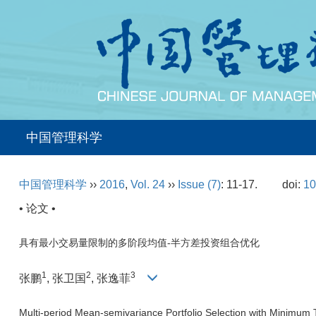
中国管理科学
中国管理科学
››
2016
,
Vol. 24
››
Issue (7)
: 11-17.
doi:
10
• 论文 •
具有最小交易量限制的多阶段均值-半方差投资组合优化
1
2
3
张鹏
, 张卫国
, 张逸菲
Multi-period Mean-semivariance Portfolio Selection with Minimum 