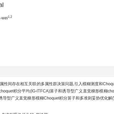
al
1,2
-wei
属性间存在相互关联的多属性群决策问题,引入模糊测度和Choqu
t积分平均(IG-ITFCA)算子和诱导型广义直觉梯形模糊choque
导型广义直觉梯形模糊Choquet积分算子和多准则妥协优化解(V