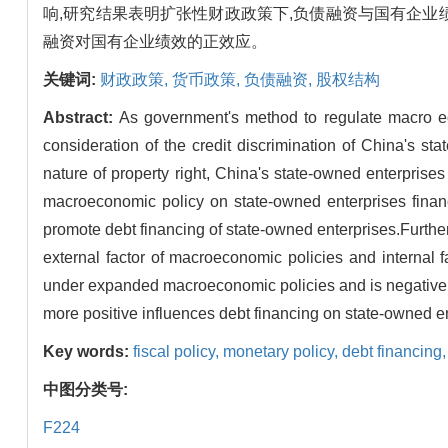
响,研究结果表明扩张性财政政策下,负债融资与国有企业
融资对国有企业绩效的正效应。
关键词:
财政政策,
货币政策,
负债融资,
股权结构
Abstract:
As government's method to regulate macro ec
consideration of the credit discrimination of China's st
nature of property right, China's state-owned enterprises 
macroeconomic policy on state-owned enterprises finan
promote debt financing of state-owned enterprises.Further 
external factor of macroeconomic policies and internal f
under expanded macroeconomic policies and is negative t
more positive influences debt financing on state-owned e
Key words:
fiscal policy,
monetary policy,
debt financing
中图分类号:
F224