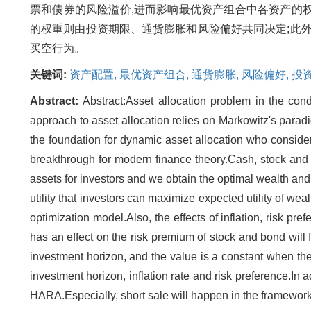
票和债券的风险溢价,进而影响最优资产组合中各资产的权
的权重则由投资期限、通货膨胀和风险偏好共同决定;此外,
买空行为。
关键词:
资产配置,
最优资产组合,
通货膨胀,
风险偏好,
投
Abstract:
Abstract:Asset allocation problem in the cond
approach to asset allocation relies on Markowitz's para
the foundation for dynamic asset allocation who consider
breakthrough for modern finance theory.Cash, stock and 
assets for investors and we obtain the optimal wealth an
utility that investors can maximize expected utility of we
optimization model.Also, the effects of inflation, risk pr
has an effect on the risk premium of stock and bond will f
investment horizon, and the value is a constant when the
investment horizon, inflation rate and risk preference.In 
HARA.Especially, short sale will happen in the framewor