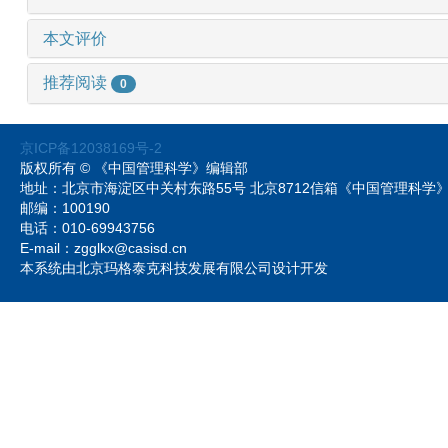
本文评价
推荐阅读
0
京ICP备12038169号-2
版权所有 © 《中国管理科学》编辑部
地址：北京市海淀区中关村东路55号 北京8712信箱《中国管理科
邮编：100190
电话：010-69943756
E-mail：zgglkx@casisd.cn
本系统由北京玛格泰克科技发展有限公司设计开发