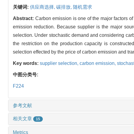
关键词:
供应商选择,
碳排放,
随机需求
Abstract:
Carbon emission is one of the major factors of
emission reduction. Because supplier is the major sour
selection. Under stochastic demand and considering carb
the restriction on the production capacity is construct
selection effected by the price of carbon emission and tr
Key words:
supplier selection,
carbon emission,
stochas
中图分类号:
F224
参考文献
相关文章
15
Metrics