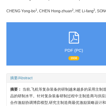
1
2
2
CHENG Yong-bo
, CHEN Hong-zhuan
, HE Li-fang
, SON
PDF (PC)
1930
摘要/Abstract
摘要：
当前,飞机等复杂装备的研制越来越多的采用主制
品的研制水平。针对复杂装备研制过程中主制造商与供应商之
合作激励协调博弈模型,研究主制造商最优激励策略设计和