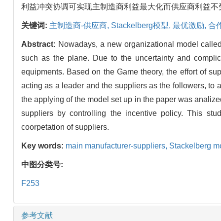
利益冲突协调可实现主制造商利益最大化而供应商利益不
关键词:
主制造商-供应商,
Stackelberg模型,
最优激励,
合
Abstract:
Nowadays, a new organizational model called
such as the plane. Due to the uncertainty and complici
equipments. Based on the Game theory, the effort of sup
acting as a leader and the suppliers as the followers, to 
the applying of the model set up in the paper was analize
suppliers by controlling the incentive policy. This st
coorpetation of suppliers.
Key words:
main manufacturer-suppliers,
Stackelberg m
中图分类号:
F253
参考文献