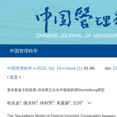
中国管理科学
中国管理科学
››
2016
,
Vol. 24
››
Issue (1)
: 91-96.
doi:
10
• 论文 •
复杂装备主制造商-供应商主从合作激励协调Stackelberg模型
1
2
2
2
2
程永波
, 陈洪转
, 何利芳
, 宋露露
, 王玥
The Stackelberg Model of Optimal Incentive Cooperation between