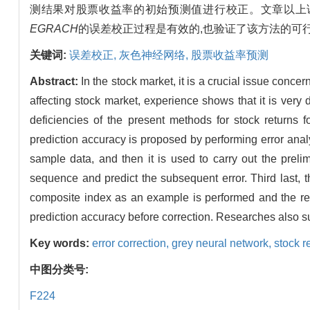
测结果对股票收益率的初始预测值进行校正。文章以上证
EGRACH
的误差校正过程是有效的,也验证了该方法的可
关键词:
误差校正,
灰色神经网络,
股票收益率预测
Abstract:
In the stock market, it is a crucial issue conce
affecting stock market, experience shows that it is very di
deficiencies of the present methods for stock returns
prediction accuracy is proposed by performing error analy
sample data, and then it is used to carry out the preli
sequence and predict the subsequent error. Third last, t
composite index as an example is performed and the resu
prediction accuracy before correction. Researches also sugg
Key words:
error correction,
grey neural network,
stock r
中图分类号:
F224