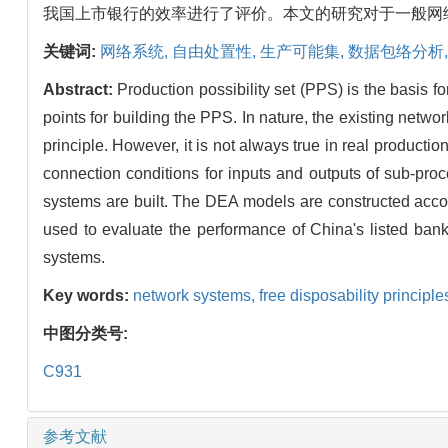
我国上市银行的效率进行了评价。本文的研究对于一般网
关键词:
网络系统,
自由处置性,
生产可能集,
数据包络分析
Abstract:
Production possibility set (PPS) is the basis
points for building the PPS. In nature, the existing netwo
principle. However, it is not always true in real productio
connection conditions for inputs and outputs of sub-proc
systems are built. The DEA models are constructed accord
used to evaluate the performance of China's listed bank
systems.
Key words:
network systems,
free disposability principle
中图分类号:
C931
参考文献