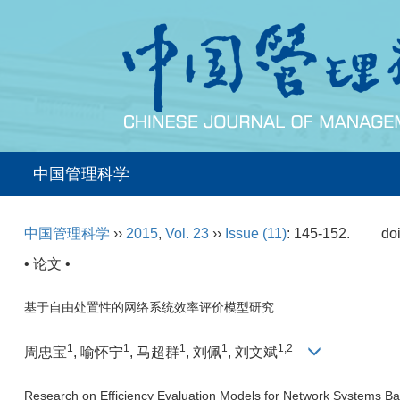
中国管理科学
中国管理科学
››
2015
,
Vol. 23
››
Issue (11)
: 145-152.
do
• 论文 •
基于自由处置性的网络系统效率评价模型研究
1
1
1
1
1,2
周忠宝
, 喻怀宁
, 马超群
, 刘佩
, 刘文斌
Research on Efficiency Evaluation Models for Network Systems Bas