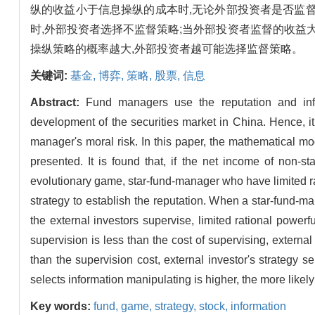
纵的收益小于信息操纵的成本时,无论外部投资者是否监
时,外部投资者选择不监督策略;当外部投资者监督的收益
操纵策略的概率越大,外部投资者越可能选择监督策略。
关键词:
基金,
博弈,
策略,
股票,
信息
Abstract:
Fund managers use the reputation and info
development of the securities market in China. Hence, i
manager's moral risk. In this paper, the mathematical m
presented. It is found that, if the net income of non-s
evolutionary game, star-fund-manager who have limited rat
strategy to establish the reputation. When a star-fund-m
the external investors supervise, limited rational powerf
supervision is less than the cost of supervising, external
than the supervision cost, external investor's strategy s
selects information manipulating is higher, the more likely 
Key words:
fund,
game,
strategy,
stock,
information