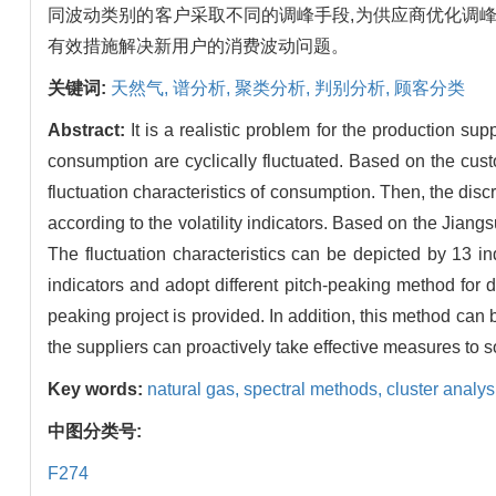
同波动类别的客户采取不同的调峰手段,为供应商优化调
有效措施解决新用户的消费波动问题。
关键词:
天然气,
谱分析,
聚类分析,
判别分析,
顾客分类
Abstract:
It is a realistic problem for the production 
consumption are cyclically fluctuated. Based on the cust
fluctuation characteristics of consumption. Then, the disc
according to the volatility indicators. Based on the Jian
The fluctuation characteristics can be depicted by 13 i
indicators and adopt different pitch-peaking method for di
peaking project is provided. In addition, this method can
the suppliers can proactively take effective measures to 
Key words:
natural gas,
spectral methods,
cluster analys
中图分类号:
F274