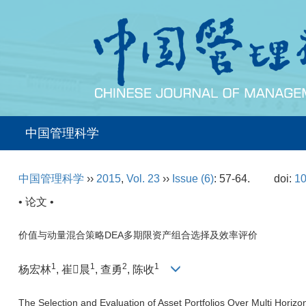
中国管理科学
中国管理科学
››
2015
,
Vol. 23
››
Issue (6)
: 57-64.
doi:
10
• 论文 •
价值与动量混合策略DEA多期限资产组合选择及效率评价
1
1
2
1
杨宏林
, 崔晨
, 查勇
, 陈收
The Selection and Evaluation of Asset Portfolios Over Multi Hor