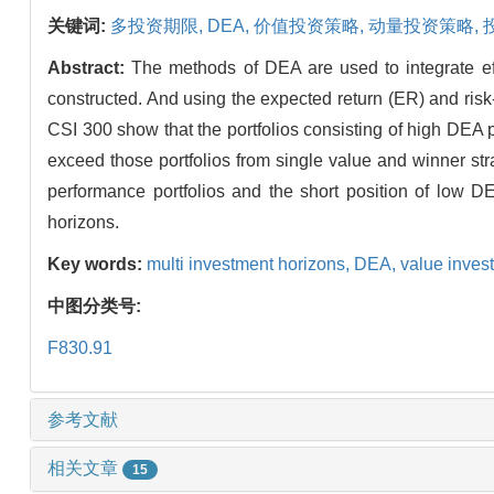
关键词:
多投资期限,
DEA,
价值投资策略,
动量投资策略,
Abstract:
The methods of DEA are used to integrate eff
constructed. And using the expected return (ER) and risk-ad
CSI 300 show that the portfolios consisting of high DEA 
exceed those portfolios from single value and winner st
performance portfolios and the short position of low DE
horizons.
Key words:
multi investment horizons,
DEA,
value inves
中图分类号:
F830.91
参考文献
相关文章
15