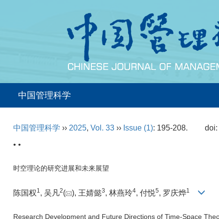
中国管理科学
中国管理科学
››
2025
,
Vol. 33
››
Issue (1)
: 195-208.
doi
• •
时空理论的研究进展和未来展望
1
2
3
4
5
1
陈国权
, 吴凡
(
), 王婧懿
, 林燕玲
, 付悦
, 罗庆烨
Research Development and Future Directions of Time-Space The