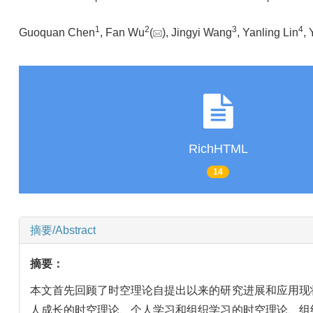
1
2
3
4
Guoquan Chen
, Fan Wu
(
), Jingyi Wang
, Yanling Lin
,
RichHTML
14
摘要/Abstract
摘要：
本文首先回顾了时空理论自提出以来的研究进展和应用现
人成长的时空理论、个人学习和组织学习的时空理论、组