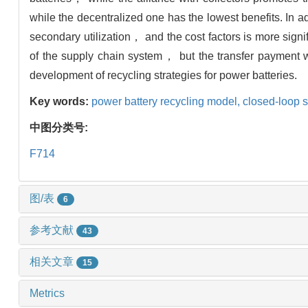
while the decentralized one has the lowest benefits. In ad
secondary utilization， and the cost factors is more signif
of the supply chain system， but the transfer payment wi
development of recycling strategies for power batteries.
Key words:
power battery recycling model,
closed-loop 
中图分类号:
F714
图/表
6
参考文献
43
相关文章
15
Metrics