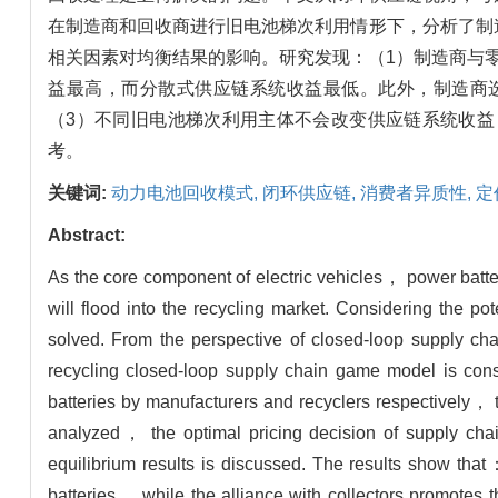
在制造商和回收商进行旧电池梯次利用情形下，分析了制
相关因素对均衡结果的影响。研究发现：（1）制造商与
益最高，而分散式供应链系统收益最低。此外，制造商
（3）不同旧电池梯次利用主体不会改变供应链系统收
考。
关键词:
动力电池回收模式,
闭环供应链,
消费者异质性,
定
Abstract:
As the core component of electric vehicles， power batteri
will flood into the recycling market. Considering the pot
solved. From the perspective of closed-loop supply ch
recycling closed-loop supply chain game model is const
batteries by manufacturers and recyclers respectively， th
analyzed， the optimal pricing decision of supply chai
equilibrium results is discussed. The results show th
batteries， while the alliance with collectors promotes