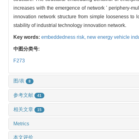
increases with the emergence of network ' periphery-mult
innovation network structure from simple looseness to
stability of industrial technology innovation network.
Key words:
embeddedness risk,
new energy vehicle ind
中图分类号:
F273
图/表
8
参考文献
41
相关文章
15
Metrics
本文评价