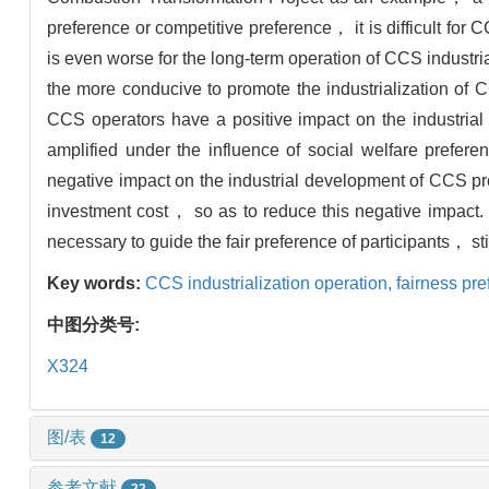
preference or competitive preference， it is difficult for 
is even worse for the long-term operation of CCS industri
the more conducive to promote the industrialization of 
CCS operators have a positive impact on the industrial
amplified under the influence of social welfare pref
negative impact on the industrial development of CCS pro
investment cost， so as to reduce this negative impact.
necessary to guide the fair preference of participants， st
Key words:
CCS industrialization operation,
fairness pre
中图分类号:
X324
图/表
12
参考文献
22