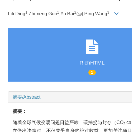
1
1
2
3
Lili Ding
,Zhimeng Guo
,Yu Bai
(
),Ping Wang
RichHTML
1
摘要/Abstract
摘要：
随着全球气候变暖问题日益严峻，碳捕捉与封存（CO
c
2
在做出决策时，不仅关乎自身的绝对收益，更加关注项目