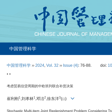
中国管理科学
中国管理科学
››
2024
,
Vol. 32
››
Issue (4)
: 76-88.
doi:
10
• •
考虑贸易信贷周期的中欧班列联合补货决策
1
1
2
3
崔利刚
,刘孝林
,邓洁
,徐东洋
(
)
Stochastic Multi-item Joint Replenishment Problem Considering T