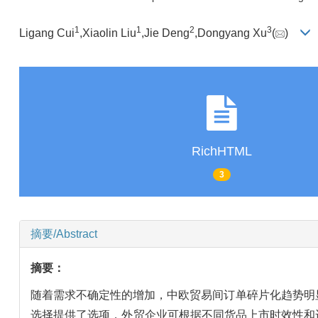
1
1
2
3
Ligang Cui
,Xiaolin Liu
,Jie Deng
,Dongyang Xu
(
)
RichHTML
3
摘要/Abstract
摘要：
随着需求不确定性的增加，中欧贸易间订单碎片化趋势明
选择提供了选项，外贸企业可根据不同货品上市时效性和运