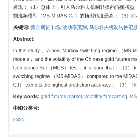
发现：（1）总体上，引入马尔科夫机制转换的混频模型（M
制混频模型（MS-MIDAS-CJ）的预测精度最高；（3
关键词:
黄金期货市场,
波动率预测,
马尔科夫机制转换混频
Abstract:
In this study， a new Markov-switching regime （MS
models， and the volatility of the Chinese gold futures m
Confidence Set （MCS） test， it is found that： （1） In g
switching regime （MS-MIDAS） compared to the MIDAS
CJ） exhibits the highest prediction accuracy； （3） The em
Key words:
gold futures market,
volatility forecasting,
MS
中图分类号:
F830