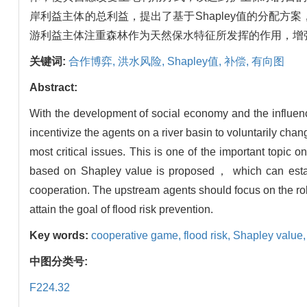
岸利益主体的总利益，提出了基于Shapley值的分配
游利益主体注重森林作为天然保水特征所发挥的作用，增
关键词:
合作博弈,
洪水风险,
Shapley值,
补偿,
有向图
Abstract:
With the development of social economy and the influence
incentivize the agents on a river basin to voluntarily chan
most critical issues. This is one of the important topic 
based on Shapley value is proposed， which can estab
cooperation. The upstream agents should focus on the rol
attain the goal of flood risk prevention.
Key words:
cooperative game,
flood risk,
Shapley value
中图分类号:
F224.32