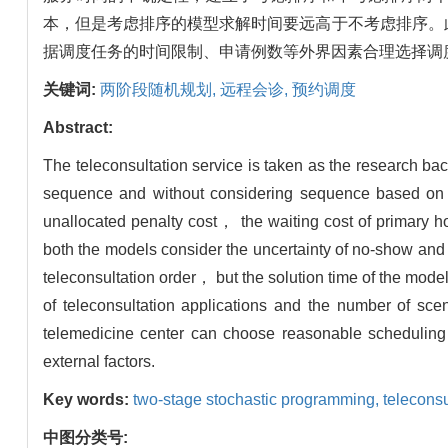
本，但是考虑排序的模型求解时间要远高于不考虑排序。
据调度任务的时间限制、申请例数等外界因素合理选择调
关键词:
两阶段随机规划,
远程会诊,
预约调度
Abstract:
The teleconsultation service is taken as the research b
sequence and without considering sequence based on t
unallocated penalty cost， the waiting cost of primary h
both the models consider the uncertainty of no-show and 
teleconsultation order， but the solution time of the mod
of teleconsultation applications and the number of scen
telemedicine center can choose reasonable scheduling 
external factors.
Key words:
two-stage stochastic programming,
teleconsu
中图分类号: