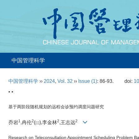
中国管理科学
中国管理科学
››
2024
,
Vol. 32
››
Issue (1)
: 86-93.
doi:
10
• •
基于两阶段随机规划的远程会诊预约调度问题研究
1
2
2
2
乔岩
,冉伦
(
),李金林
,王志远
Research on Teleconsultation Appointment Scheduling Problem B