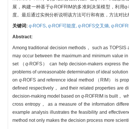
展，构建一种基于
q
-ROFRIM的多准则决策模型，利用
q
度。最后通过实例分析说明该方法可行和有效，方法对比
关键词:
q
-ROFS,
q
-ROF可能度,
q
-ROFS交叉熵,
q
-ROFR
Abstract:
Among traditional decision methods， such as TOPSIS a
may occur between the maximum and minimum value in t
set （
q
-ROFS） can help decision-makers express their 
problems of unreasonable determination of ideal solutio
on
q
-ROFS and reference ideal method （RIM） is prop
defined respectively， and their related properties are
decision-making model based on
q
-ROFRIM is built， w
cross entropy， as a measure of the information differ
example analysis illustrates the feasibility and effect
method not only makes the decision process more scienti