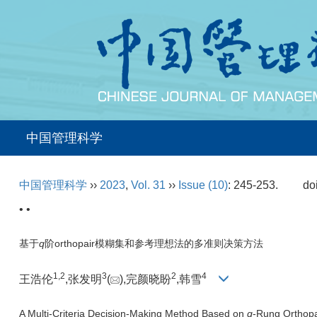
中国管理科学
中国管理科学
››
2023
,
Vol. 31
››
Issue (10)
: 245-253.
do
• •
基于
q
阶orthopair模糊集和参考理想法的多准则决策方法
1,
2
3
2
4
王浩伦
,张发明
(
),完颜晓盼
,韩雪
A Multi-Criteria Decision-Making Method Based on
q
-Rung Orthopa