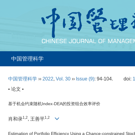
中国管理科学
中国管理科学
››
2022
,
Vol. 30
››
Issue (9)
: 94-104.
doi:
1
• 论文 •
基于机会约束随机Index-DEA的投资组合效率评价
1,2
1,2
肖和录
, 王善平
Estimation of Portfolio Efficiency Using a Chance-constrained St