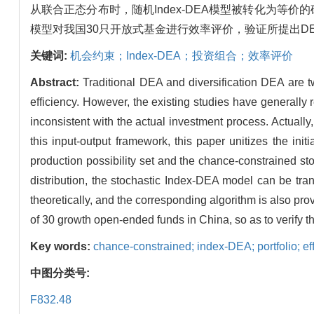
从联合正态分布时，随机Index-DEA模型被转化为等价
模型对我国30只开放式基金进行效率评价，验证所提出D
关键词:
机会约束；Index-DEA；投资组合；效率评价
Abstract:
Traditional DEA and diversification DEA are 
efficiency. However, the existing studies have generally r
inconsistent with the actual investment process. Actually,
this input-output framework, this paper unitizes the initi
production possibility set and the chance-constrained st
distribution, the stochastic Index-DEA model can be tra
theoretically, and the corresponding algorithm is also pro
of 30 growth open-ended funds in China, so as to verify 
Key words:
chance-constrained; index-DEA; portfolio; ef
中图分类号:
F832.48