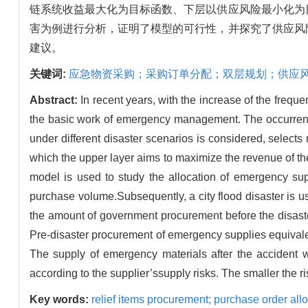
链系统收益最大化为目标函数、下层以供应风险最小化为
害为例进行分析，证明了模型的可行性，并探究了供应风
建议。
关键词:
应急物资采购；采购订单分配；双层规划；供应
Abstract:
In recent years, with the increase of the freq
the basic work of emergency management. The occurrence
under different disaster scenarios is considered, selects 
which the upper layer aims to maximize the revenue of th
model is used to study the allocation of emergency supp
purchase volume.Subsequently, a city flood disaster is use
the amount of government procurement before the disaste
Pre-disaster procurement of emergency supplies equivale
The supply of emergency materials after the accident w
according to the supplier’ssupply risks. The smaller the ri
Key words:
relief items procurement; purchase order allo