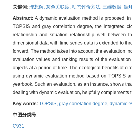
关键词:
理想解,
灰色关联度,
动态评价方法,
三维数据,
循
Abstract:
A dynamic evaluation method is proposed, in 
TOPSIS and gray correlation degree, the integrated clo
relationship and situation relationship well between th
dimensional data with time series data is extended to 
forward. The method takes into account the evaluation in
evaluation values and ranking results of the evaluation
objects at a period of time. The ecological benefits of 
using dynamic evaluation method based on TOPSIS and g
yearbook. Such an evaluation, as an instance, shows that t
dealing with dynamic evaluation, helpfully complements th
Key words:
TOPSIS,
gray correlation degree,
dynamic e
中图分类号:
C931