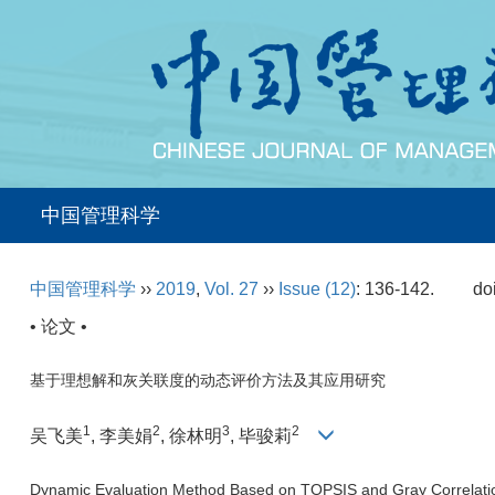
中国管理科学
中国管理科学
››
2019
,
Vol. 27
››
Issue (12)
: 136-142.
do
• 论文 •
基于理想解和灰关联度的动态评价方法及其应用研究
1
2
3
2
吴飞美
, 李美娟
, 徐林明
, 毕骏莉
Dynamic Evaluation Method Based on TOPSIS and Gray Correlation