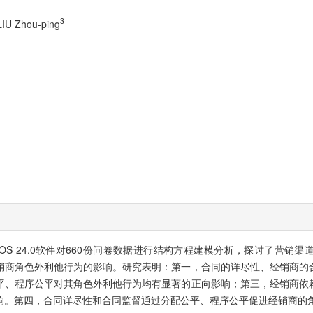
3
 LIU Zhou-ping
S 24.0软件对660份问卷数据进行结构方程建模分析，探讨了营销
销商角色外利他行为的影响。研究表明：第一，合同的详尽性、经销商的
平、程序公平对其角色外利他行为均有显著的正向影响；第三，经销商依
响。第四，合同详尽性和合同监督通过分配公平、程序公平促进经销商的