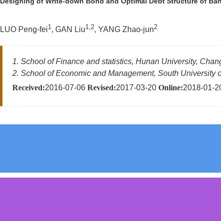
Designing of Write-down Bond and Optimal Debt Structure of Ban
1
1,2
2
LUO Peng-fei
, GAN Liu
, YANG Zhao-jun
1. School of Finance and statistics, Hunan University, Cha
2. School of Economic and Management, South University 
Received:
2016-07-06
Revised:
2017-03-20
Online:
2018-01-