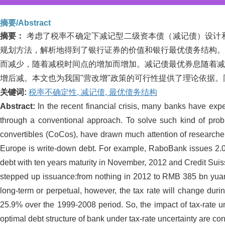
摘要/Abstract
摘要：
考虑了税率不确定下减记型二级资本债（减记债）设计
规划方法，解析地得到了银行证券的价值和银行最优债务结构。
而减少，随着减税时间点的增加而增加。减记债最优券息随着减
增后减。本文也为我国"营改增"政策的可行性提供了理论依据
关键词:
税率不确定性,
减记债,
最优债务结构
Abstract:
In the recent financial crisis, many banks have expe
through a conventional approach. To solve such kind of probl
convertibles (CoCos), have drawn much attention of researchers 
Europe is write-down debt. For example, RaboBank issues 2.
debt with ten years maturity in November, 2012 and Credit Sui
stepped up issuance:from nothing in 2012 to RMB 385 bn yuan 
long-term or perpetual, however, the tax rate will change durin
25.9% over the 1999-2008 period. So, the impact of tax-rate un
optimal debt structure of bank under tax-rate uncertainty are co