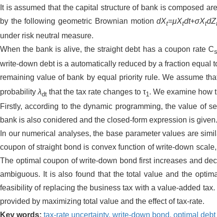
It is assumed that the capital structure of bank is composed ar
by the following geometric Brownian motion
dX
=
μX
dt
+
σX
dZ
t
t
t
under risk neutral measure.
When the bank is alive, the straight debt has a coupon rate C
write-down debt is a automatically reduced by a fraction equal 
remaining value of bank by equal priority rule. We assume that 
probability
λ
that the tax rate changes to τ
. We examine how th
dt
1
Firstly, according to the dynamic programming, the value of sec
bank is also conidered and the closed-form expression is given.
In our numerical analyses, the base parameter values are simi
coupon of straight bond is convex function of write-down scale,i
The optimal coupon of write-down bond first increases and decre
ambiguous. It is also found that the total value and the optim
feasibility of replacing the business tax with a value-added ta
provided by maximizing total value and the effect of tax-rate.
Key words:
tax-rate uncertainty,
write-down bond,
optimal debt 