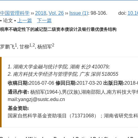
中国管理科学
››
2018
,
Vol. 26
››
Issue (1)
: 98-106.
doi:
10.1
• 论文 •
上一篇
下一篇
税率不确定性下的减记型二级资本债设计及银行最优债务结构
1
1,2
2
罗鹏飞
, 甘柳
, 杨招军
1. 湖南大学金融与统计学院, 湖南 长沙 410079;
2. 南方科技大学经济与管理学院, 广东 深圳 518055
收稿日期:
2016-07-06
修回日期:
2017-03-20
出版日期:
2018-
通讯作者:
杨招军(1964-),男(汉族),湖南邵阳人,南方科技大学经
mail:yangzj@sustc.edu.cn
基金资助:
国家自然科学基金资助项目（71371068）；湖南省研究生科研