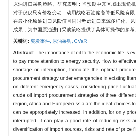
原油进口采购策略。研究表明：当预期中东区域出现危机
对于仅仅只有价格变动，动用战略石油储备降低风险有限
在最小化原油进口风险值且同时考虑进口来源多样化、风
成果，为中国原油进口采购策略提供了具体可操作的参考
关键词:
突发事件,
原油采购,
CVaR
Abstract:
The importance of oil to the economic life is 
to pay more attention to energy security. How to effective
shortage or interruption, formulate the optimal procur
procurement strategy under emergencies in existing liter
on different emergency cases, considering price fluctua
crude oil import procurement strategies of three differe
region, Africa and Europe/Russia are the ideal choices to 
can be appropriately increased. In addition, for only price
interrupted, it can play a good role of reducing risks
diversification of import sources, risks and rate of pri