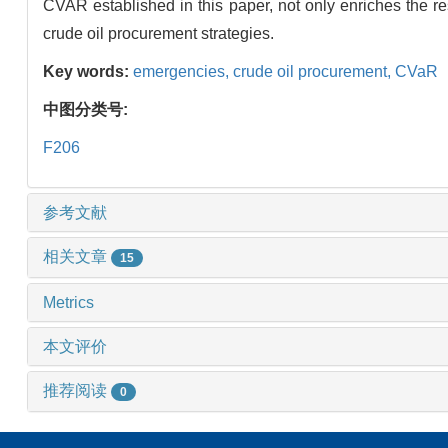
CVAR established in this paper, not only enriches the res
crude oil procurement strategies.
Key words:
emergencies,
crude oil procurement,
CVaR
中图分类号:
F206
参考文献
相关文章
15
Metrics
本文评价
推荐阅读
0