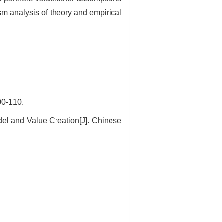
m analysis of theory and empirical
-110.
del and Value Creation[J]. Chinese