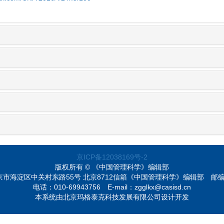
京ICP备12038169号-2
版权所有 © 《中国管理科学》编辑部
京市海淀区中关村东路55号 北京8712信箱《中国管理科学》编辑部
邮编
电话：010-69943756
E-mail：zgglkx@casisd.cn
本系统由北京玛格泰克科技发展有限公司设计开发