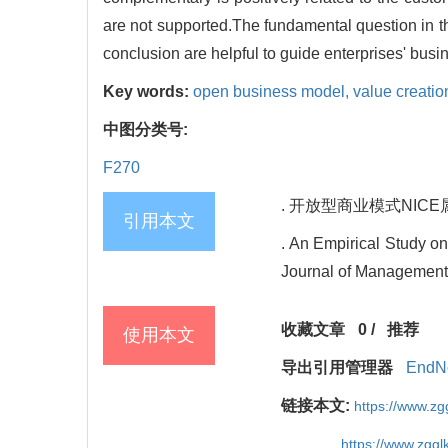
are not supported.The fundamental question in t
conclusion are helpful to guide enterprises' bus
Key words:
open business model,
value creatio
中图分类号:
F270
. 开放型商业模式NICE属性
引用本文
. An Empirical Study o
Journal of Management 
收藏文章
0
/
推荐
使用本文
导出引用管理器
EndN
链接本文:
https://www.z
https://www.zgg