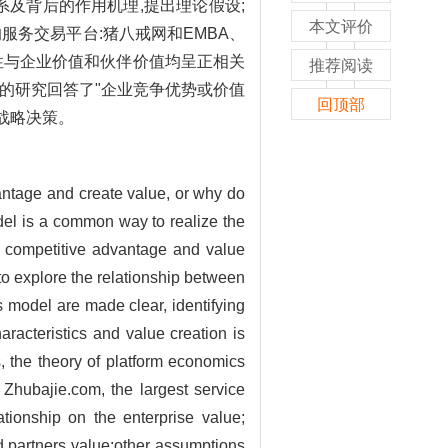
系及背后的作用机理,提出理论假设;
本文评价
服务交易平台:猪八戒网和EMBA、
性与企业价值和伙伴价值均呈正相关
推荐阅读
的研究回答了"企业竞争优势或价值
回顶部
战略决策。
antage and create value, or why do
odel is a common way to realize the
f competitive advantage and value
to explore the relationship between
s model are made clear, identifying
aracteristics and value creation is
, the theory of platform economics
Zhubajie.com, the largest service
tionship on the enterprise value;
nd partners value;other assumptions