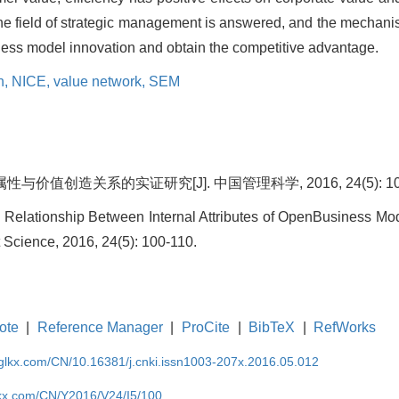
he field of strategic management is answered, and the mechanis
iness model innovation and obtain the competitive advantage.
n,
NICE,
value network,
SEM
与价值创造关系的实证研究[J]. 中国管理科学, 2016, 24(5): 100
n Relationship Between Internal Attributes of OpenBusiness Mo
Science, 2016, 24(5): 100-110.
ote
|
Reference Manager
|
ProCite
|
BibTeX
|
RefWorks
gglkx.com/CN/10.16381/j.cnki.issn1003-207x.2016.05.012
lkx.com/CN/Y2016/V24/I5/100