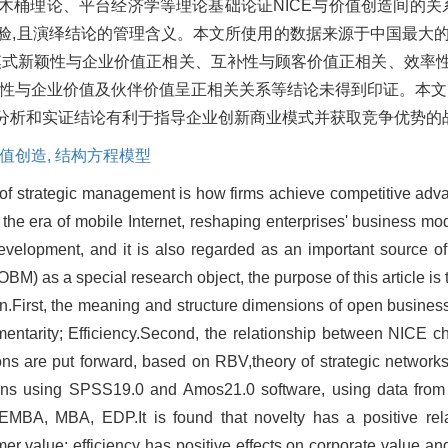
论、新木桶理论、平台经济学等理论基础论证NICE与价值创造间的关
验,且演绎结论的管理含义。本文所使用的数据来源于中国最大的
业模式新颖性与企业价值正相关、互补性与顾客价值正相关、效率
补性与企业价值及伙伴价值呈正相关关系等结论未得到印证。本文
理分析和实证结论有利于指导企业创新商业模式并获取竞争优势的
值创造,
结构方程模型
 of strategic management is how firms achieve competitive adv
In the era of mobile Internet, reshaping enterprises' business m
evelopment, and it is also regarded as an important source o
M) as a special research object, the purpose of this article is 
on.First, the meaning and structure dimensions of open busines
lementarity; Efficiency.Second, the relationship between NICE ch
ons are put forward, based on RBV,theory of strategic networks
tions using SPSS19.0 and Amos21.0 software, using data from 
 EMBA, MBA, EDP.It is found that novelty has a positive rela
mer value; efficiency has positive effects on corporate value a