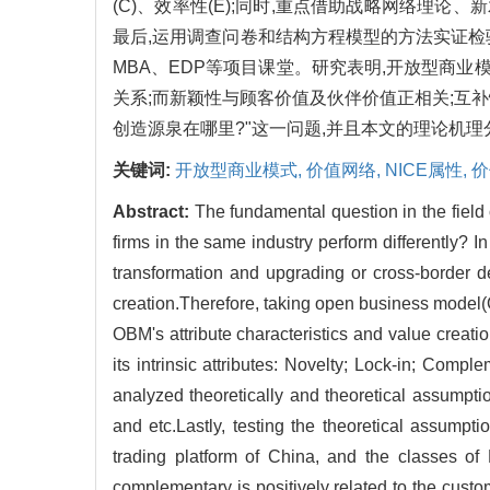
(C)、效率性(E);同时,重点借助战略网络理
最后,运用调查问卷和结构方程模型的方法实证检
MBA、EDP等项目课堂。研究表明,开放型商
关系;而新颖性与顾客价值及伙伴价值正相关;互
创造源泉在哪里?"这一问题,并且本文的理论机
关键词:
开放型商业模式,
价值网络,
NICE属性,
价
Abstract:
The fundamental question in the field
firms in the same industry perform differently? 
transformation and upgrading or cross-border d
creation.Therefore, taking open business model(OB
OBM's attribute characteristics and value creati
its intrinsic attributes: Novelty; Lock-in; Comp
analyzed theoretically and theoretical assumpti
and etc.Lastly, testing the theoretical assump
trading platform of China, and the classes of
complementary is positively related to the custo