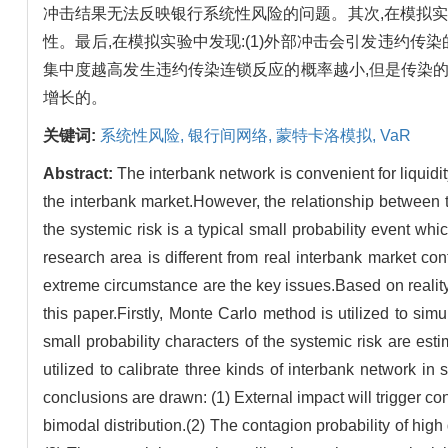
冲击结果无法反映银行系统性风险的问题。其次,在模拟实
性。最后,在模拟实验中发现:(1)外部冲击会引发违约传
集中度越高发生违约传染连锁反应的概率越小,但是传染的
增长的。
关键词:
系统性风险,
银行间网络,
蒙特卡洛模拟,
VaR
Abstract:
The interbank network is convenient for liquid
the interbank market.However, the relationship between t
the systemic risk is a typical small probability event w
research area is different from real interbank market co
extreme circumstance are the key issues.Based on realit
this paper.Firstly, Monte Carlo method is utilized to si
small probability characters of the systemic risk are es
utilized to calibrate three kinds of interbank network in 
conclusions are drawn: (1) External impact will trigger co
bimodal distribution.(2) The contagion probability of high