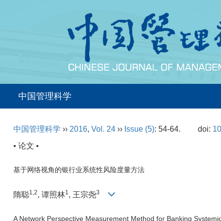
中国管理科学
中国管理科学
››
2016
,
Vol. 24
››
Issue (5)
: 54-64.
doi:
10
• 论文 •
基于网络视角的银行业系统性风险度量方法
1,2
1
3
隋聪
, 谭照林
, 王宗尧
A Network Perspective Measurement Method for Banking Systemic