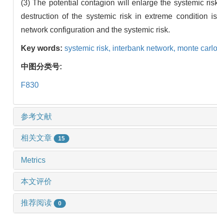
(3) The potential contagion will enlarge the systemic ri
destruction of the systemic risk in extreme condition 
network configuration and the systemic risk.
Key words:
systemic risk,
interbank network,
monte carlo
中图分类号:
F830
参考文献
相关文章
15
Metrics
本文评价
推荐阅读
0