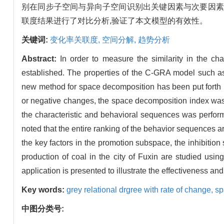
别在同步子空间与异向子空间识别出关键因素与次要因素
联度结果进行了对比分析,验证了本文模型的有效性。
关键词:
变化率关联度,
空间分解,
趋势分析
Abstract:
In order to measure the similarity in the 
established. The properties of the C-GRA model such as
new method for space decomposition has been put forth
or negative changes, the space decomposition index w
the characteristic and behavioral sequences was perform
noted that the entire ranking of the behavior sequences ar
the key factors in the promotion subspace, the inhibition s
production of coal in the city of Fuxin are studied us
application is presented to illustrate the effectiveness an
Key words:
grey relational drgree with rate of change,
sp
中图分类号: