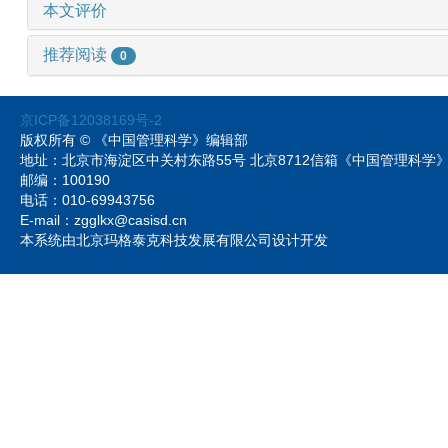
本文评价
推荐阅读
0
京ICP备12038169号-2
版权所有 © 《中国管理科学》编辑部
地址：北京市海淀区中关村东路55号 北京8712信箱《中国管理科
邮编：100190
电话：010-69943756
E-mail：zgglkx@casisd.cn
本系统由北京玛格泰克科技发展有限公司设计开发