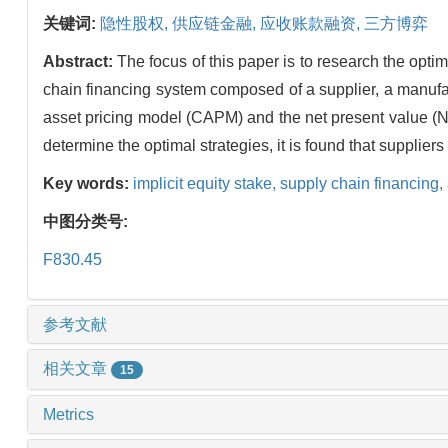
关键词:
隐性股权,
供应链金融,
应收账款融资,
三方博弈
Abstract:
The focus of this paper is to research the opti
chain financing system composed of a supplier, a manufa
asset pricing model (CAPM) and the net present value (NPV
determine the optimal strategies, it is found that suppliers
Key words:
implicit equity stake,
supply chain financing,
中图分类号:
F830.45
参考文献
相关文章
15
Metrics