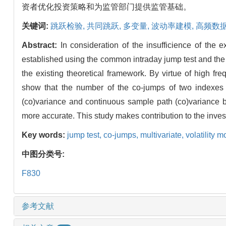
资者优化投资策略和为监管部门提供监管基础。
关键词:
跳跃检验,
共同跳跃,
多变量,
波动率建模,
高频数
Abstract:
In consideration of the insufficience of the
established using the common intraday jump test and the
the existing theoretical framework. By virtue of high
show that the number of the co-jumps of two indexes 
(co)variance and continuous sample path (co)variance b
more accurate. This study makes contribution to the invest
Key words:
jump test,
co-jumps,
multivariate,
volatility 
中图分类号:
F830
参考文献