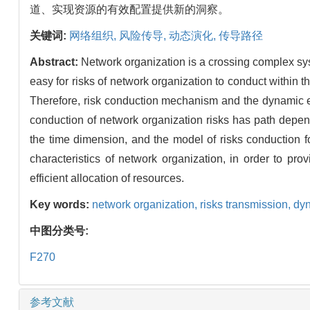
道、实现资源的有效配置提供新的洞察。
关键词:
网络组织,
风险传导,
动态演化,
传导路径
Abstract:
Network organization is a crossing complex syst
easy for risks of network organization to conduct within th
Therefore, risk conduction mechanism and the dynamic ev
conduction of network organization risks has path depen
the time dimension, and the model of risks conduction fo
characteristics of network organization, in order to pr
efficient allocation of resources.
Key words:
network organization,
risks transmission,
dyn
中图分类号:
F270
参考文献